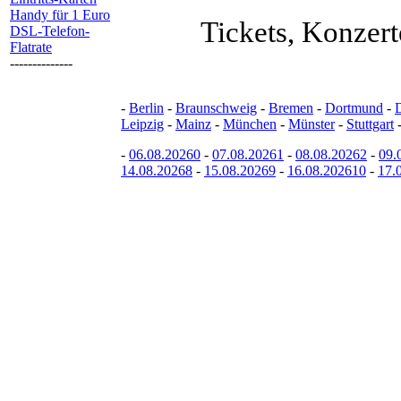
Handy für 1 Euro
Tickets, Konzert
DSL-Telefon-
Flatrate
--------------
-
Berlin
-
Braunschweig
-
Bremen
-
Dortmund
-
Leipzig
-
Mainz
-
München
-
Münster
-
Stuttgart
-
06.08.20260
-
07.08.20261
-
08.08.20262
-
09.
14.08.20268
-
15.08.20269
-
16.08.202610
-
17.