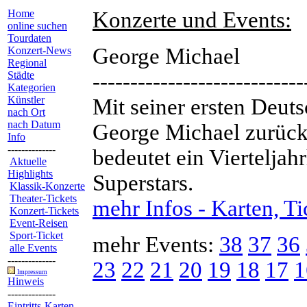
Home
Konzerte und Events:
online suchen
Tourdaten
George Michael
Konzert-News
Regional
Städte
----------------------------
Kategorien
Künstler
Mit seiner ersten Deuts
nach Ort
nach Datum
George Michael zurück! 
Info
--------------
bedeutet ein Vierteljahr
Aktuelle
Highlights
Superstars.
Klassik-Konzerte
Theater-Tickets
mehr Infos - Karten, Ti
Konzert-Tickets
Event-Reisen
Sport-Ticket
mehr Events:
38
37
36
alle Events
--------------
23
22
21
20
19
18
17
1
Impressum
Hinweis
--------------
Eintritts-Karten