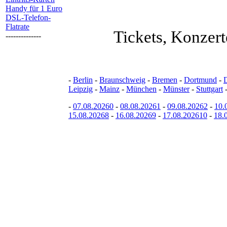
Handy für 1 Euro
DSL-Telefon-
Flatrate
Tickets, Konzert
--------------
-
Berlin
-
Braunschweig
-
Bremen
-
Dortmund
-
Leipzig
-
Mainz
-
München
-
Münster
-
Stuttgart
-
07.08.20260
-
08.08.20261
-
09.08.20262
-
10.
15.08.20268
-
16.08.20269
-
17.08.202610
-
18.