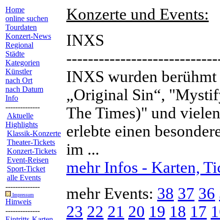
Home
Konzerte und Events:
online suchen
Tourdaten
INXS
Konzert-News
Regional
Städte
----------------------------
Kategorien
Künstler
INXS wurden berühmt mi
nach Ort
nach Datum
„Original Sin“, "Mystif
Info
--------------
The Times)" und vielen
Aktuelle
Highlights
erlebte einen besonder
Klassik-Konzerte
Theater-Tickets
im ...
Konzert-Tickets
Event-Reisen
mehr Infos - Karten, Ti
Sport-Ticket
alle Events
--------------
mehr Events:
38
37
36
Impressum
Hinweis
23
22
21
20
19
18
17
1
--------------
Eintritts-Karten