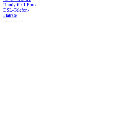
Handy für 1 Euro
DSL-Telefon-
Flatrate
--------------