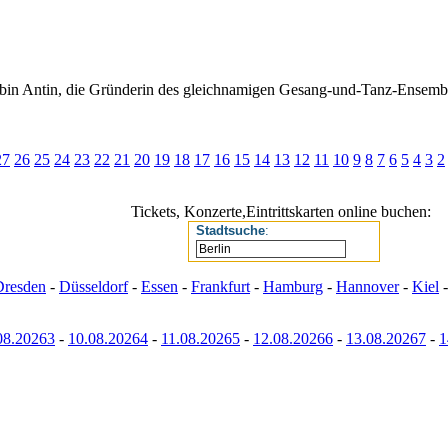
 Robin Antin, die Gründerin des gleichnamigen Gesang-und-Tanz-Ensem
27
26
25
24
23
22
21
20
19
18
17
16
15
14
13
12
11
10
9
8
7
6
5
4
3
2
Tickets, Konzerte,Eintrittskarten online buchen:
Stadtsuche
:
Dresden
-
Düsseldorf
-
Essen
-
Frankfurt
-
Hamburg
-
Hannover
-
Kiel
08.20263
-
10.08.20264
-
11.08.20265
-
12.08.20266
-
13.08.20267
-
1