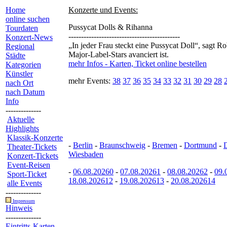
Home
Konzerte und Events:
online suchen
Pussycat Dolls & Rihanna
Tourdaten
--------------------------------------------
Konzert-News
„In jeder Frau steckt eine Pussycat Doll“, sagt
Regional
Major-Label-Stars avanciert ist.
Städte
mehr Infos - Karten, Ticket online bestellen
Kategorien
Künstler
mehr Events:
38
37
36
35
34
33
32
31
30
29
28
nach Ort
nach Datum
Info
--------------
Aktuelle
Highlights
Klassik-Konzerte
-
Berlin
-
Braunschweig
-
Bremen
-
Dortmund
-
Theater-Tickets
Wiesbaden
Konzert-Tickets
Event-Reisen
-
06.08.20260
-
07.08.20261
-
08.08.20262
-
09.
Sport-Ticket
18.08.202612
-
19.08.202613
-
20.08.202614
alle Events
--------------
Impressum
Hinweis
--------------
Eintritts-Karten