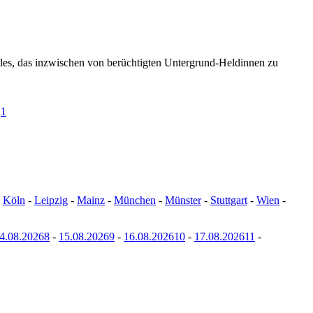
bles, das inzwischen von berüchtigten Untergrund-Heldinnen zu
1
-
Köln
-
Leipzig
-
Mainz
-
München
-
Münster
-
Stuttgart
-
Wien
-
4.08.20268
-
15.08.20269
-
16.08.202610
-
17.08.202611
-